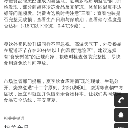
冷链食品隐患凸显成为新焦点。近期多地市场监管部门抽
检发现，部分商超将冷冻食品反复解冻、冰鲜区温度不达
标等问题频发。消费者选购时需注意"三看"：查看包装是
否完整无破损，查看生产日期与保质期，查看储存温度是
否达标（-18℃以下冷冻、0-4℃冷藏）。
餐饮外卖风险升级同样不容忽视。高温天气下，外卖餐品
在配送环节存在30分钟以上的温度"危险区"。建议选择
有"食安封签"的正规商家，接收时检查包装完整性，尽快
食用避免长时间存放。
市场监管部门提醒，夏季饮食应遵循"现吃现做、生熟分
开、烧熟煮透"十二字原则。如出现呕吐、腹泻等食物中毒
症状，应立即就医并保留剩余食物样本。让我们共同筑牢
食品安全防线，平安度夏。
相关关键词