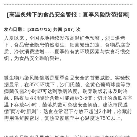
[高温炙烤下的食品安全警报：夏季风险防范指南]
发布日期： [2025/7/15]
共阅 [307] 次
入夏以来，全国多地持续发布高温红色预警，烈日烘烤
下，食品安全隐患悄然滋生。细菌繁殖加速、食物易腐变
质、冷饮消费激增……夏季特有的环境因素与饮食习惯交
织，为食品安全敲响警钟。
微生物污染风险倍增是夏季食品安全的首要威胁。实验数
据显示，在35℃环境下，沙门氏菌、金黄色葡萄球菌等致
病菌仅需2小时即可达到致病浓度。剩菜剩饭若未及时冷
藏，隔夜后亚硝酸盐含量可能超标3-5倍；切开的西瓜在室
温下存放4小时，菌落总数可突破安全阈值。建议市民遵
循"两小时原则"：熟食在常温下存放不超过2小时，冷藏前
需用保鲜膜密封，复热应彻底至中心温度达75℃以上。