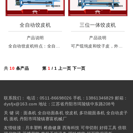
全自动饺皮机
三位一体饺皮机
产品说明
产品说明
全自动饺皮机特点：全自动皮子机占地小、省地方、适合工作环境小的地方使用，该机具有皮子机双面自动撒粉，无需人工操作，自动叠片的功能，省工省力，提高效率，扎皮上粉摊
可产馄饨皮和饺子皮，外加可以生产面条，三位一体。产馄饨皮和饺子皮时可以自动双面上粉、自动叠皮。机器工作中无需人工干预。
共
10
条产品
第
1
/ 1
上一页
下一页
联系我们：
电话：0511-86698026 手机：13861346829 邮箱：
dysfjx@163.com 地址：江苏省丹阳市珥陵镇中东路208号
关 键 词 :
面条机
全自动面条机
饺皮机
多功能面条机
全自动皮子
机
面机
丹阳市珥陵镇赛富机械厂
友情链接 :
月丰塑料
椎曲健康
西海科技
可华切削
好得工具
倍联