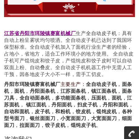
江苏省丹阳市珥陵镇赛富机械厂
生产
全自动皮子机
：具有
自动上粉呈雾状均匀喷洒。全自动皮子机已达到了我国环
保型标准。全自动皮子机加入了面机行业生产者的经验，
占地小，省地方，适合工作环境小的地方使用。 全自动皮
子机可产馄饨皮和饺子皮，产馄饨皮和饺子皮时可以自动
双面上粉、自动叠皮。全自动皮子机机器工作中无需人工
干预，因各地皮子大小不一样，需手工切皮。
丹阳市珥陵镇赛富机械厂
主要生产：
全自动皮子机
，
面条
机
，
面机
，
丹阳面条机
，
江苏面条机
，
镇江面条机
，
面条
刀具
，
全自动面条机
，
多功能面条机
，
压面机
，
面机
，
江
苏面机
，
镇江面机
，
丹阳面机
，
扫皮子机
，
丹阳和面机
，
自动和面机
，
皮子机
，
和粉机
，
饺皮机
，
馄饨皮机
，
各种
型号面刀
，
银丝面面刀
，
小宽面面刀
，
大宽面面刀
，
细面
面刀
，
拉面面刀
，
饺子皮机
，
馄饨皮子机
。