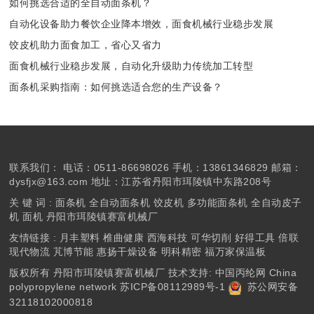
如何挑选合适的全自动面条机？
自动化设备助力餐饮企业降本增效，面食机械行业稳步发展
饺皮机助力面食加工，省心又省力
面食机械行业稳步发展，自动化升级助力传统加工转型
面条机采购指南：如何挑选适合您的生产设备？
联系我们：
电话：0511-86698026 手机：13861346829 邮箱：
dysfjx@163.com 地址：江苏省丹阳市珥陵镇中东路208号
关 键 词 :
面条机
全自动面条机
饺皮机
多功能面条机
全自动皮子
机
面机
丹阳市珥陵镇赛富机械厂
友情链接 :
月丰塑料
椎曲健康
西海科技
可华切削
好得工具
倍联
现代物流
芃博节能
惠扬干燥设备
明科精密
福万家保温板
版权所有 丹阳市珥陵镇赛富机械厂 技术支持: 中国丙纶网
China
polypropylene network
苏ICP备08112989号-1
苏公网安备
32118102000818