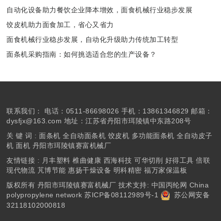
自动化设备助力餐饮企业降本增效，面食机械行业稳步发展
饺皮机助力面食加工，省心又省力
面食机械行业稳步发展，自动化升级助力传统加工转型
面条机采购指南：如何挑选适合您的生产设备？
联系我们：
电话：0511-86698026 手机：13861346829 邮箱：
dysfjx@163.com 地址：江苏省丹阳市珥陵镇中东路208号
关 键 词 :
面条机
全自动面条机
饺皮机
多功能面条机
全自动皮子
机
面机
丹阳市珥陵镇赛富机械厂
友情链接 :
月丰塑料
椎曲健康
西海科技
可华切削
好得工具
倍联
现代物流
芃博节能
惠扬干燥设备
明科精密
福万家保温板
版权所有 丹阳市珥陵镇赛富机械厂 技术支持: 中国丙纶网
China
polypropylene network
苏ICP备08112989号-1
苏公网安备
32118102000818