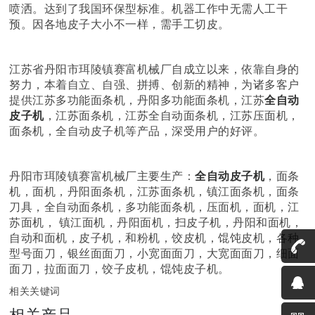
喷洒。达到了我国环保型标准。机器工作中无需人工干
预。因各地皮子大小不一样，需手工切皮。
江苏省丹阳市珥陵镇赛富机械厂自成立以来，依靠自身的
努力，本着自立、自强、拼搏、创新的精神，为诸多客户
提供江苏多功能面条机，丹阳多功能面条机，江苏
全自动
皮子机
，江苏面条机，江苏全自动面条机，江苏压面机，
面条机，全自动皮子机等产品，深受用户的好评。
丹阳市珥陵镇赛富机械厂主要生产：
全自动皮子机
，面条
机，面机，丹阳面条机，江苏面条机，镇江面条机，面条
刀具，全自动面条机，多功能面条机，压面机，面机，江
苏面机， 镇江面机，丹阳面机，扫皮子机，丹阳和面机，
自动和面机，皮子机，和粉机，饺皮机，馄饨皮机，各种
型号面刀，银丝面面刀，小宽面面刀，大宽面面刀，细面
面刀，拉面面刀，饺子皮机，馄饨皮子机。
相关关键词