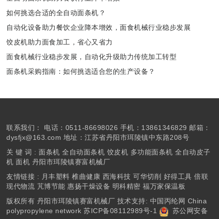
如何挑选合适的全自动面条机？
自动化设备助力餐饮企业降本增效，面食机械行业稳步发展
饺皮机助力面食加工，省心又省力
面食机械行业稳步发展，自动化升级助力传统加工转型
面条机采购指南：如何挑选适合您的生产设备？
联系我们：
电话：0511-86698026 手机：13861346829 邮箱：
dysfjx@163.com 地址：江苏省丹阳市珥陵镇中东路208号
关 键 词 :
面条机
全自动面条机
饺皮机
多功能面条机
全自动皮子
机
面机
丹阳市珥陵镇赛富机械厂
友情链接 :
月丰塑料
椎曲健康
西海科技
可华切削
好得工具
倍联
现代物流
芃博节能
惠扬干燥设备
明科精密
福万家保温板
版权所有 丹阳市珥陵镇赛富机械厂 技术支持: 中国丙纶网
China
polypropylene network
苏ICP备08112989号-1
苏公网安备