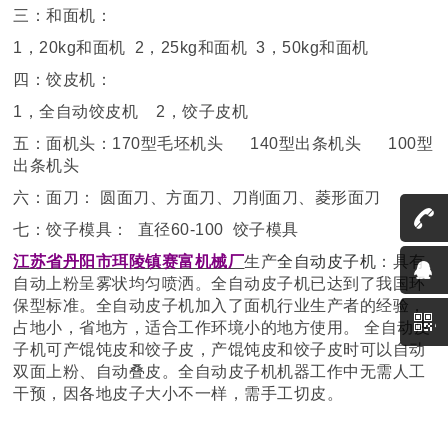
三：和面机：
1，20kg和面机 2，25kg和面机 3，50kg和面机
四：饺皮机：
1，全自动饺皮机 2，饺子皮机
五：面机头：170型毛坯机头 140型出条机头 100型
出条机头
六：面刀： 圆面刀、方面刀、刀削面刀、菱形面刀
七：饺子模具： 直径60-100 饺子模具
江苏省丹阳市珥陵镇赛富机械厂
生产
全自动皮子机
：具有
自动上粉呈雾状均匀喷洒。全自动皮子机已达到了我国环
保型标准。全自动皮子机加入了面机行业生产者的经验，
占地小，省地方，适合工作环境小的地方使用。 全自动皮
子机可产馄饨皮和饺子皮，产馄饨皮和饺子皮时可以自动
双面上粉、自动叠皮。全自动皮子机机器工作中无需人工
干预，因各地皮子大小不一样，需手工切皮。